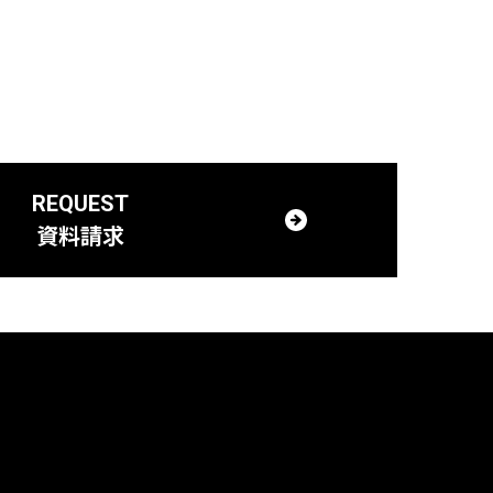
REQUEST
資料請求
管理のために必要な措
置の具体的内容につい
します。