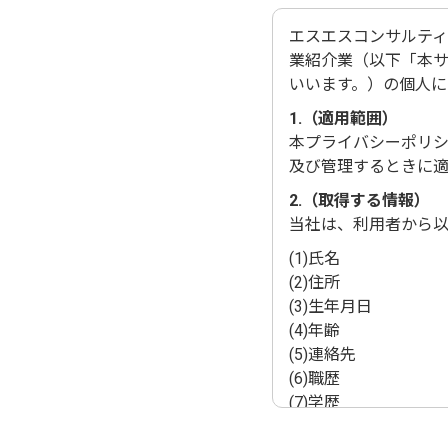
エスエスコンサルテ
業紹介業（以下「本
いいます。）の個人に
1.（適用範囲）
本プライバシーポリ
及び管理するときに適
2.（取得する情報）
当社は、利用者から
(1)氏名
(2)住所
(3)生年月日
(4)年齢
(5)連絡先
(6)職歴
(7)学歴
(8)その他の記述お