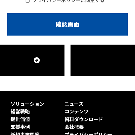
プライバシーポリシーに同意する
以下の情報を取得します。
・運営のため
営上必要な事項の通知のため
員であるお客様の管理のため
する新機能、更新情報をお知らせするため
の送信、ダイレクトメールの送付のため
、市場分析、マーケティングのため
懸賞企画、アンケートの実施のため
種問合せ、アフターサービス対応のため
他のコンテンツの開発・改善のため
に付随する目的
ソリューション
ニュース
報の漏えい、滅失又はき損の防止その他収集した情報の適切な
経営戦略
コンテンツ
が、安全管理のために講じた措置の概要は以下のとおりです。措
提供価値
資料ダウンロード
定める窓口に対する利用者からの求めに応じて遅滞なく回答いた
支援事例
会社概要
、個人情報の取扱いに係る規律の整備
新規事業開発
プライバシーポリシー