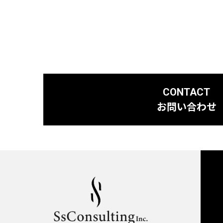
3.(利用目的)
当社は、利用者から
(1)本サービスの提供
(2)本サービスの運
(3)本サービスの会
(4)本サービスに関
(5)メールマガジン
CONTACT
(6)広告効果の分析
お問い合わせ
(7)キャンペーン、
(8)本サービスの各
(9)本サービスその
(10)上記の利用目的
4.(安全確保の措置)
当社は、収集した情
置を講じます。当社
ては、本ポリシーで
(1)基本方針の策定