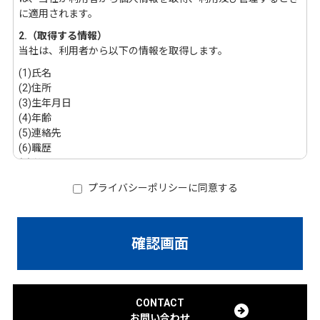
に適用されます。
2.（取得する情報）
当社は、利用者から以下の情報を取得します。
(1)氏名
(2)住所
(3)生年月日
(4)年齢
(5)連絡先
(6)職歴
(7)学歴
(8)その他の記述および添付等により特定の個人を識別できる情
プライバシーポリシーに同意する
報
3.(利用目的)
当社は、利用者から以下の情報を取得します。
(1)本サービスの提供・運営のため
(2)本サービスの運営上必要な事項の通知のため
(3)本サービスの会員であるお客様の管理のため
CONTACT
(4)本サービスに関する新機能、更新情報をお知らせするため
お問い合わせ
(5)メールマガジンの送信、ダイレクトメールの送付のため