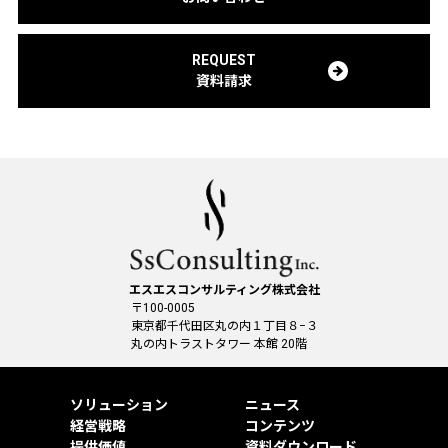
(6)広告効果の分析、市場分析、マーケティングのため
(7)キャンペーン、懸賞企画、アンケートの実施のため
REQUEST
(8)本サービスの各種問合せ、アフターサービス対応のため
資料請求
(9)本サービスその他のコンテンツの開発・改善のため
(10)上記の利用目的に付随する目的
4.(安全確保の措置)
当社は、収集した情報の漏えい、滅失又はき損の防止その他収
集した情報の適切な管理のために必要な措置を講じます。当社
が、安全管理のために講じた措置の概要は以下のとおりです。
措置の具体的内容については、本ポリシーで定める窓口に対す
る利用者からの求めに応じて遅滞なく回答いたします。
(1)基本方針の策定、個人情報の取扱いに係る規律の整備
エスエスコンサルティング株式会社
(2)個人情報の取扱責任者や報告連絡体制の整備
〒100-0005
(3)定期的な研修の実施
東京都千代田区丸の内１丁目８−３
(4)個人情報についての秘密保持に関する誓約を従業者から取得
丸の内トラストタワー 本館 20階
(5)個人情報についての秘密保持に関する事項を就業規則に記載
(6)個人情報を取り扱う機器等の盗難紛失等を防止するための措
ソリューション
ニュース
置（機器の書庫への保管、パスワードの設定等を含む）を実施
経営戦略
コンテンツ
(7)個人情報を取り扱うことのできる機器やアクセス権者を明確
提供価値
資料ダウンロード