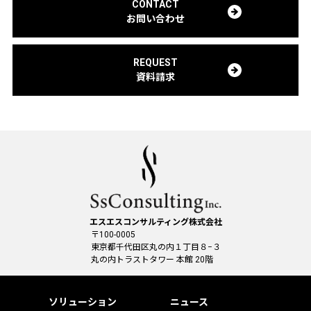
CONTACT
(4)本サービスに関する新機能、更新情報をお知らせするため
お問い合わせ
(5)メールマガジンの送信、ダイレクトメールの送付のため
(6)広告効果の分析、市場分析、マーケティングのため
(7)キャンペーン、懸賞企画、アンケートの実施のため
REQUEST
(8)本サービスの各種問合せ、アフターサービス対応のため
資料請求
(9)本サービスその他のコンテンツの開発・改善のため
(10)上記の利用目的に付随する目的
4.(安全確保の措置)
当社は、収集した情報の漏えい、滅失又はき損の防止その他収
集した情報の適切な管理のために必要な措置を講じます。当社
が、安全管理のために講じた措置の概要は以下のとおりです。
措置の具体的内容については、本ポリシーで定める窓口に対す
る利用者からの求めに応じて遅滞なく回答いたします。
(1)基本方針の策定、個人情報の取扱いに係る規律の整備
エスエスコンサルティング株式会社
(2)個人情報の取扱責任者や報告連絡体制の整備
〒100-0005
(3)定期的な研修の実施
東京都千代田区丸の内１丁目８−３
(4)個人情報についての秘密保持に関する誓約を従業者から取得
丸の内トラストタワー 本館 20階
(5)個人情報についての秘密保持に関する事項を就業規則に記載
(6)個人情報を取り扱う機器等の盗難紛失等を防止するための措
ソリューション
ニュース
置（機器の書庫への保管、パスワードの設定等を含む）を実施