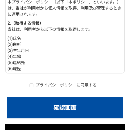
本プライバシーポリシー（以下「本ポリシー」といいます。）
は、当社が利用者から個人情報を取得、利用及び管理するとき
に適用されます。
2.（取得する情報）
当社は、利用者から以下の情報を取得します。
(1)氏名
(2)住所
(3)生年月日
(4)年齢
(5)連絡先
(6)職歴
(7)学歴
(8)その他の記述および添付等により特定の個人を識別できる情
プライバシーポリシーに同意する
報
3.(利用目的)
当社は、利用者から以下の情報を取得します。
(1)本サービスの提供・運営のため
(2)本サービスの運営上必要な事項の通知のため
(3)本サービスの会員であるお客様の管理のため