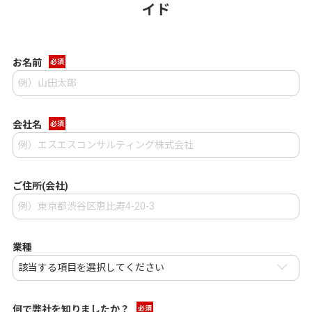
イド
お名前
必須
会社名
必須
ご住所(会社)
業種
何で弊社を知りましたか？
必須