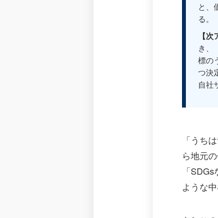
と、
る。
【次
き、
標の
つ決
自社
「うちは
ら地元の
「SDG
ような中