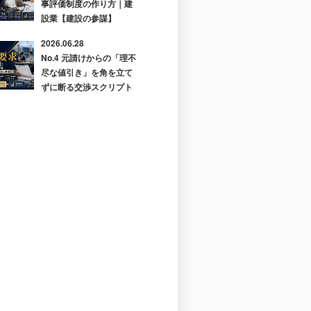
事評価制度の作り方｜建
設業【建設の参謀】
2026.06.28
No.4 元請けからの「理不
尽な値引き」を角を立て
ずに断る交渉スクリプト