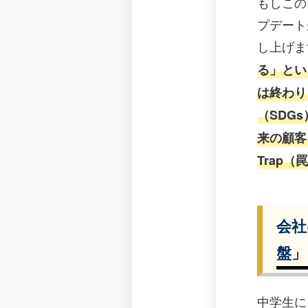
もしこの
プデート
し上げま
る」とい
は終わり
（SDG
来の顧客
Trap（
会社
盤」
中学生に