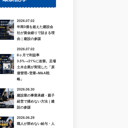
2026.07.02
年商3億を超えた建設会
社が資金繰りで詰まる理
由｜建設の参謀
2026.07.02
8ヶ月で利益率
3.5%→21%に改善。足場
土木企業が実現した「原
価管理×営業×M&A戦
略」
2026.06.30
建設業の事業承継・親子
経営で揉めない方法｜建
設の参謀
2026.06.29
職人が辞めない給与・人