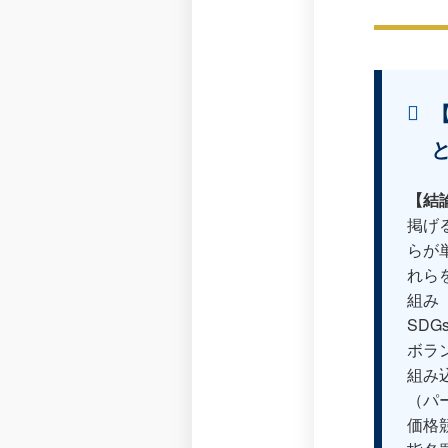
【
【結
掲げ
らが
れら
組み
SD
ボラ
組み
（パ
価格