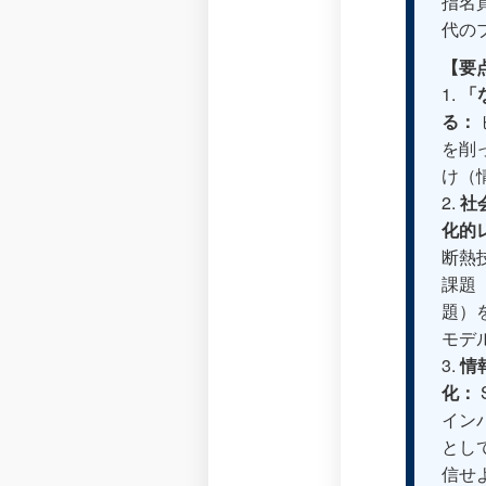
指名
代の
【要
1.
「
る：
を削
け（
2.
社
化的
断熱
課題
題）
モデ
3.
情
化：
イン
とし
信せよ