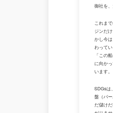
御社を、
これまで
ジンだけ
かし今は
わってい
「この船
に向かっ
います。
SDGs
盤（パー
だ儲けだ
がりませ