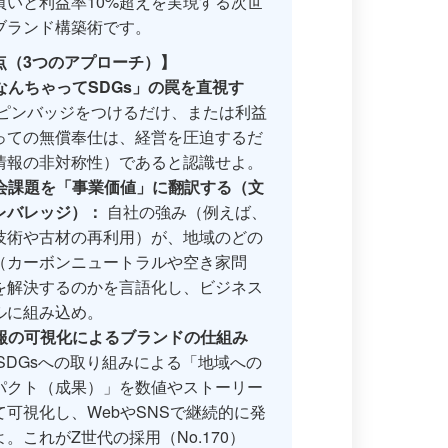
買いと利益率10%超えを実現する次世
ブランド構築術です。
点（3つのアプローチ）】
なんちゃってSDGs」の罠を直視す
ピンバッジをつけるだけ、または利益
っての無償奉仕は、経営を圧迫するだ
情報の非対称性）であると認識せよ。
会課題を「事業価値」に翻訳する（文
レバレッジ）：
自社の強み（例えば、
技術や古材の再利用）が、地域のどの
（カーボンニュートラルや空き家問
を解決するのかを言語化し、ビジネス
ルに組み込め。
報の可視化によるブランドの仕組み
SDGsへの取り組みによる「地域への
パクト（成果）」を数値やストーリー
て可視化し、WebやSNSで継続的に発
。これがZ世代の採用（No.170）