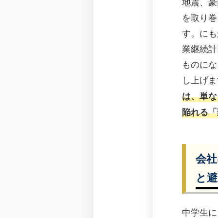
地震、豪
を取り巻
す。にも
業継続計
ものにな
し上げま
は、単な
陥れる「
会社
と避
中学生に