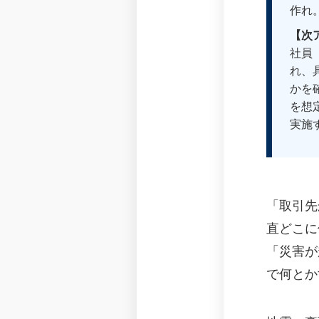
作れ
【次
社員
れ、
かを
を想
実施
「取引先
直どこに
「災害が
で何とか