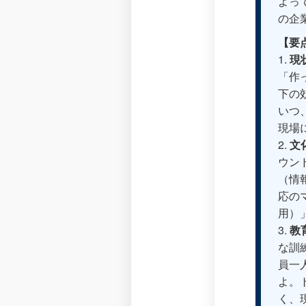
よっ
の企
【要
1.
現
「作
下の
いつ
現場
2.
文
ウン
（情
応の
用）
3.
教
な訓
員一
よ。
く、