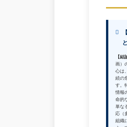
【
【結
画）
心は
続の
す。
情報
命的
単な
応（
組織