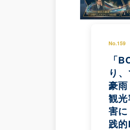
No.159
「B
り、
豪雨
観光
害に
践的