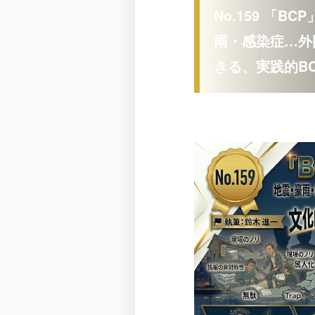
No.159 「
雨・感染症…外
きる、実践的B