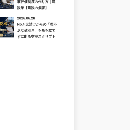
事評価制度の作り方｜建
設業【建設の参謀】
2026.06.28
No.4 元請けからの「理不
尽な値引き」を角を立て
ずに断る交渉スクリプト