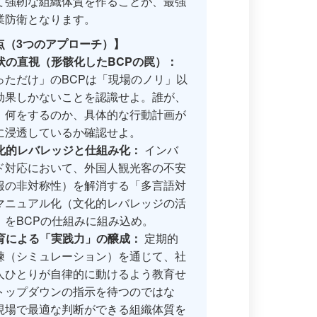
て強靭な組織体質を作ることが、最強
業防衛となります。
点（3つのアプローチ）】
状の直視（形骸化したBCPの罠）：
っただけ」のBCPは「現場のノリ」以
効果しかないことを認識せよ。誰が、
、何をするのか、具体的な行動計画が
に浸透しているか確認せよ。
化的レバレッジと仕組み化：
インバ
ド対応において、外国人観光客の不安
報の非対称性）を解消する「多言語対
マニュアル化（文化的レバレッジの活
」をBCPの仕組みに組み込め。
育による「実践力」の醸成：
定期的
練（シミュレーション）を通じて、社
人ひとりが自律的に動けるよう教育せ
トップダウンの指示を待つのではな
現場で最適な判断ができる組織体質を