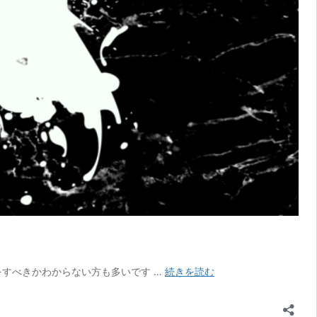
SEO
をすべきかわからない方も多いです …
続きを読む
の
効
果