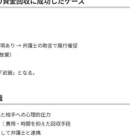
らの資金回収に成功したケース
項あり → 弁護士の助言で履行催促
談放棄）
「武器」となる。
識
保と相手への心理的圧力
）
：費用・時間を抑えた回収手段
として弁護士と連携