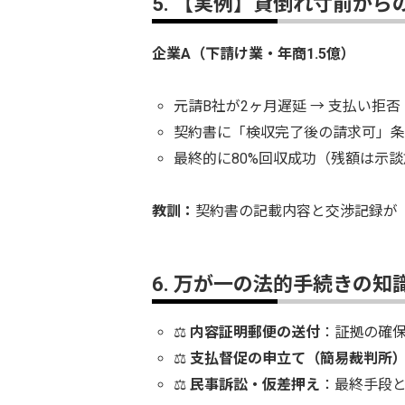
5. 【実例】貸倒れ寸前か
企業A（下請け業・年商1.5億）
元請B社が2ヶ月遅延 → 支払い拒否
契約書に「検収完了後の請求可」条
最終的に80%回収成功（残額は示
教訓：
契約書の記載内容と交渉記録が
6. 万が一の法的手続きの知
⚖
内容証明郵便の送付
：証拠の確
⚖
支払督促の申立て（簡易裁判所
⚖
民事訴訟・仮差押え
：最終手段