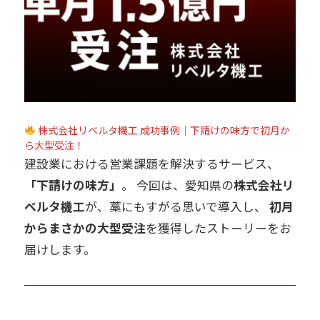
株式会社リベルタ機工 成功事例｜下請けの味方で初月か
ら大型受注！
建設業における営業課題を解決するサービス、
「下請けの味方」
。 今回は、愛知県の
株式会社リ
ベルタ機工
が、藁にもすがる思いで導入し、
初月
からまさかの大型受注
を獲得したストーリーをお
届けします。