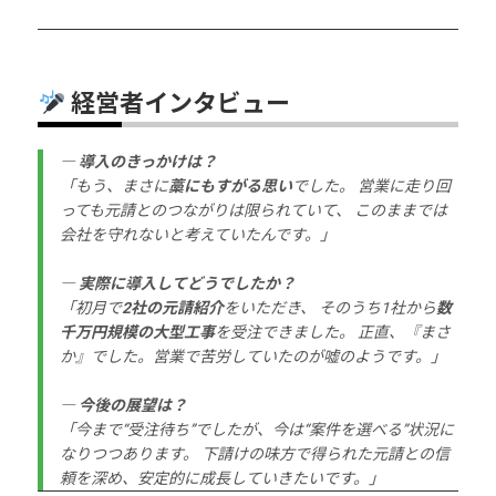
経営者インタビュー
― 導入のきっかけは？
「もう、まさに
藁にもすがる思い
でした。 営業に走り回
っても元請とのつながりは限られていて、 このままでは
会社を守れないと考えていたんです。」
― 実際に導入してどうでしたか？
「初月で
2社の元請紹介
をいただき、 そのうち1社から
数
千万円規模の大型工事
を受注できました。 正直、『まさ
か』でした。営業で苦労していたのが嘘のようです。」
― 今後の展望は？
「今まで“受注待ち”でしたが、今は“案件を選べる”状況に
なりつつあります。 下請けの味方で得られた元請との信
頼を深め、安定的に成長していきたいです。」