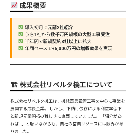
成果概要
導入初月に
元請2社紹介
うち1社から
数千万円規模の大型工事受注
半年間で
新規契約8社以上
に拡大
年商ベースで
+5,000万円の増収効果
を実現
🏗 株式会社リベルタ機工について
株式会社リベルタ機工は、機械器具設置工事を中心に事業を
展開する成長企業。 しかし、下請け依存による利益率低下
と新規元請開拓の難しさに直面していました。 「紹介があ
れば…」と願いながらも、自社の営業リソースには限界があ
りました。