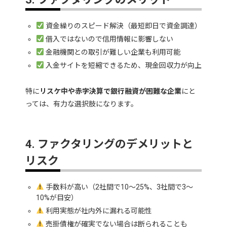
資金繰りのスピード解決（最短即日で資金調達）
借入ではないので信用情報に影響しない
金融機関との取引が難しい企業も利用可能
入金サイトを短縮できるため、現金回収力が向上
特に
リスケ中や赤字決算で銀行融資が困難な企業
にと
っては、有力な選択肢になります。
4. ファクタリングのデメリットと
リスク
手数料が高い（2社間で10～25%、3社間で3～
10%が目安）
利用実態が社内外に漏れる可能性
売掛債権が確実でない場合は断られることも